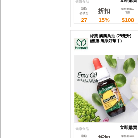
立即購買
健康食品
賺取
折扣
立即購買
零售價 $
127
現售
公積分
27
15%
$108
綠芙 鴯鶓鳥油 (25毫升)
(酸痛.濕疹好幫手)
立即購買
健康食品
賺取
折扣
立即購買
零售價 $
260