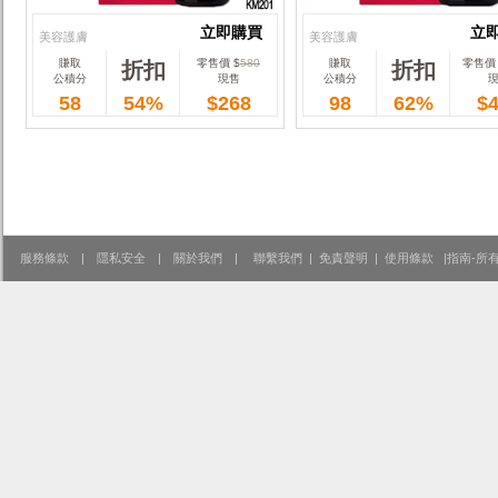
立即購買
立
美容護膚
美容護膚
賺取
零售價 $
580
賺取
零售價 
折扣
折扣
立即購買
立
公積分
現售
公積分
58
54%
$268
98
62%
$
服務條款
|
隱私安全
|
關於我們
|
聯繫我們
|
免責聲明
|
使用條款
|
指南-所