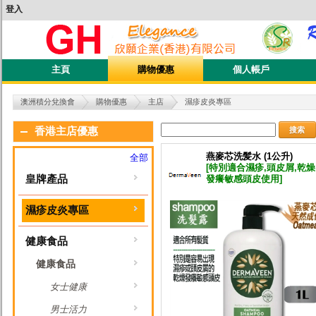
登入
主頁
購物優惠
個人帳戶
澳洲積分兌換會
購物優惠
主店
濕疹皮炎專區
搜索
香港主店優惠
燕麥芯洗髪水 (1公升)
全部
[特別適合濕疹,頭皮屑,乾燥
皇牌產品
發癢敏感頭皮使用]
濕疹皮炎專區
健康食品
健康食品
女士健康
男士活力