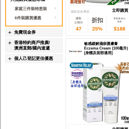
家庭三件裝特恵裝
立即購買
濕疹皮炎專區
6件裝購買優惠
賺取
折扣
立即購買
零售價 $
251
現售
公積分
47
25%
$188
免費現金券
香港特約商戶推廣/
敏感緩解濕疹護膚膏
澳洲直郵/國內速遞
Eczema Cream (100毫升)
[身體及面部適用]
個人己登記更佳優惠