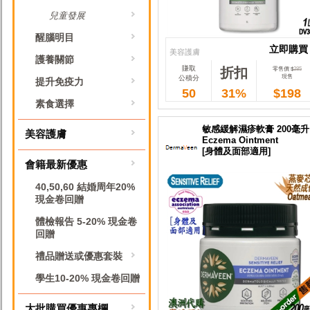
兒童發展
醒腦明目
立即購買
美容護膚
護養關節
賺取
折扣
立即購買
零售價 $
285
現售
公積分
提升免疫力
50
31%
$198
素食選擇
敏感緩解濕疹軟膏 200毫升
美容護膚
Eczema Ointment
[身體及面部適用]
會籍最新優惠
40,50,60 結婚周年20%
現金卷回贈
體檢報告 5-20% 現金卷
回贈
禮品贈送或優惠套裝
學生10-20% 現金卷回贈
大批購買優惠專欄