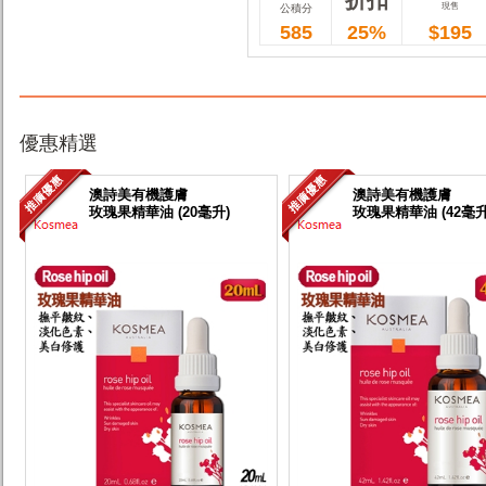
現售
公積分
585
25%
$195
優惠精選
澳詩美有機護膚
澳詩美有機護膚
玫瑰果精華油 (20毫升)
玫瑰果精華油 (42毫升