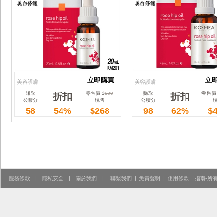
立即購買
立
美容護膚
美容護膚
賺取
零售價 $
580
賺取
零售價 
折扣
折扣
立即購買
立
公積分
現售
公積分
58
54%
$268
98
62%
$
服務條款
|
隱私安全
|
關於我們
|
聯繫我們
|
免責聲明
|
使用條款
|
指南-所