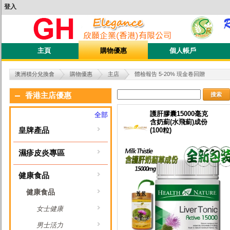
登入
主頁
購物優惠
個人帳戶
澳洲積分兌換會
購物優惠
主店
體檢報告 5-20% 現金卷回贈
搜索
香港主店優惠
護肝膠囊15000毫克
全部
含奶薊(水飛薊)成份
皇牌產品
(100粒)
濕疹皮炎專區
健康食品
健康食品
女士健康
男士活力