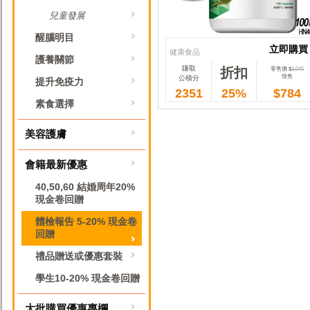
兒童發展
醒腦明目
立即購買
健康食品
護養關節
賺取
折扣
立即購買
零售價 $
1,045
現售
公積分
提升免疫力
2351
25%
$784
素食選擇
美容護膚
會籍最新優惠
40,50,60 結婚周年20%
現金卷回贈
體檢報告 5-20% 現金卷
回贈
禮品贈送或優惠套裝
學生10-20% 現金卷回贈
大批購買優惠專欄