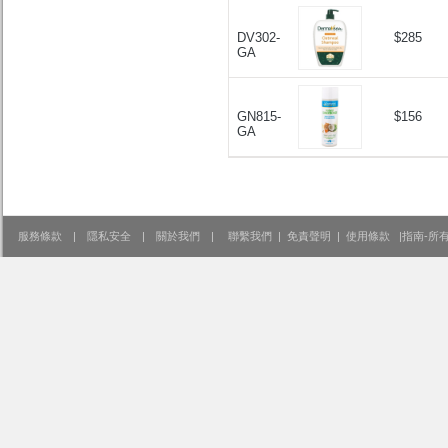
DV302-
$285
GA
GN815-
$156
GA
服務條款
|
隱私安全
|
關於我們
|
聯繫我們
|
免責聲明
|
使用條款
|
指南-所