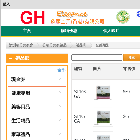
登入
主頁
購物優惠
個人帳戶
澳洲積分兌換會
公積分兌換禮品
禮品廊
全部類別
搜索
禮品廊
編號
圖片
零售價
全部
現金券
SL106-
$59
健康專用
GA
美容用品
SL107-
$67
生活精品
GA
豪華禮品