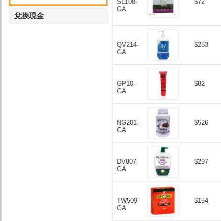
SL108-
$72
GA
兌換現金
QV214-
$253
GA
GP10-
$82
GA
NG201-
$526
GA
DV807-
$297
GA
TW509-
$154
GA