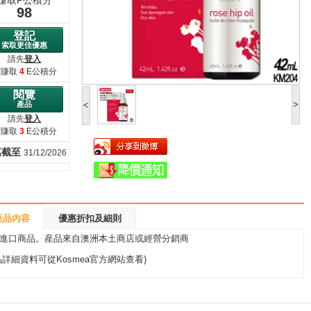
98
登記
索取更佳優惠
請先
登入
可賺取
4
E公積分
閱覽
產品
>
<
請先
登入
可賺取
3
E公積分
惠截至
31/12/2026
產品內容
優惠折扣及細則
進口商品。産品來自澳洲本土商店或經營分銷商
品詳細資料可從Kosmea官方網站查看)