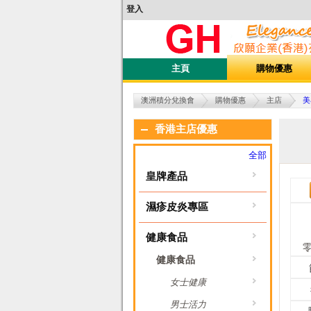
登入
主頁
購物優惠
澳洲積分兌換會
購物優惠
主店
美
香港主店優惠
全部
皇牌產品
濕疹皮炎專區
健康食品
零
健康食品
女士健康
男士活力