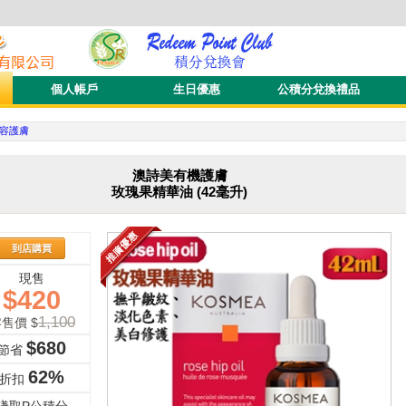
個人帳戶
生日優惠
公積分兌換禮品
容護膚
澳詩美有機護膚
玫瑰果精華油 (42毫升)
到店購買
現售
$
420
1,100
售價 $
$
680
節省
62%
折扣
賺取P公積分