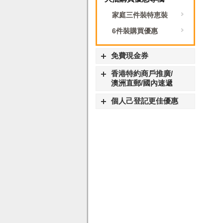
家庭三件裝特恵裝
6件裝購買優惠
免費現金券
香港特約商戶推廣/
澳洲直郵/國內速遞
個人己登記更佳優惠