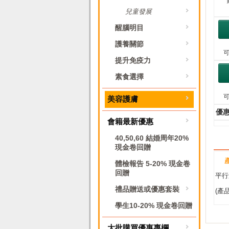
兒童發展
醒腦明目
護養關節
提升免疫力
素食選擇
美容護膚
優
會籍最新優惠
40,50,60 結婚周年20%
現金卷回贈
體檢報告 5-20% 現金卷
回贈
平行
禮品贈送或優惠套裝
(產
學生10-20% 現金卷回贈
大批購買優惠專欄