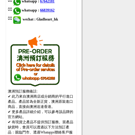
👉🏻
whatsapp
:
67642181
👉🏻
whatsapp
:
66839162
👉🏻
wechat
:
Gladheart_hk
澳洲預訂服務備註:
✔ 此乃來自澳洲商店或分銷商的平行進口
產品。產品皆為全新正貨，澳洲原裝進口
商品，直接由澳洲送達香港。
✔ 更多產品詳細介紹，可以參考該品牌的
官方網站。
✔ 有現貨之產品不提供預訂服務。當產品
缺貨時，會員可以透過以下方法預訂產
品：親臨門市、透過Whatapps聯絡客戶服