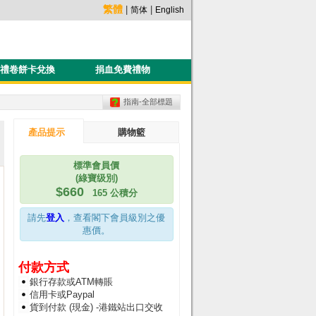
繁體
|
|
简体
English
禮卷餅卡兌換
捐血免費禮物
指南-全部標題
產品提示
購物籃
標準會員價
(綠寶级別)
$660
165 公積分
請先
登入
，查看閣下會員級別之優
惠價。
付款方式
銀行存款或ATM轉賬
信用卡或Paypal
貨到付款 (現金) -港鐵站出口交收