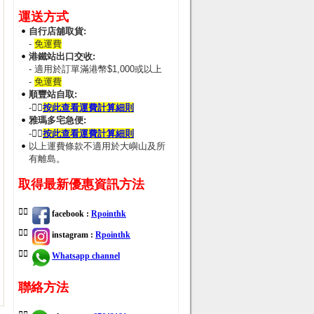
運送方式
自行店舖取貨:
-
免運費
港鐵站出口交收:
- 適用於訂單滿港幣$1,000或以上
-
免運費
順豐站自取:
-👉🏻
按此查看運費計算細則
雅瑪多宅急便:
-👉🏻
按此查看運費計算細則
以上運費條款不適用於大嶼山及所
有離島。
取得最新優惠資訊方法
👉🏻
facebook :
Rpointhk
👉🏻
instagram :
Rpointhk
👉🏻
Whatsapp channel
聯絡方法